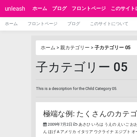
unleash
ホーム
ブログ
フロントページ
このサイト
ホーム
フロントページ
ブログ
このサイトについて
ホーム
>
親カテゴリー
>
子カテゴリー 05
子カテゴリー 05
This is a description for the Child Category 05.
極端な例: たくさんのカテ
2009年7月2日
あさひ
いろは
うえの
えいご
お
ん
ほげ A
アメリカ
イタリア
ウクライナ
エジプト
オ