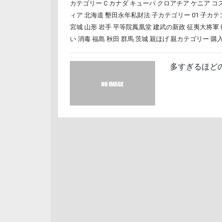
カテゴリー C
カナダ
キューバ
クロアチア
ケニア
コ
ィア
北海道
墾田永年私財法
子カテゴリー 01
子カテゴ
宮城
山形
岩手
平等院鳳凰堂
建武の新政
征夷大将軍
い
消毒
福島
秋田
群馬
茨城
親ほげ
親カテゴリー
購
多すぎるほど