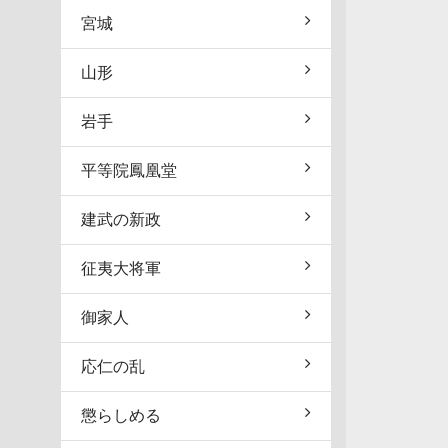
宮城
山形
岩手
平等院鳳凰堂
建武の新政
征夷大将軍
御家人
応仁の乱
懲らしめる