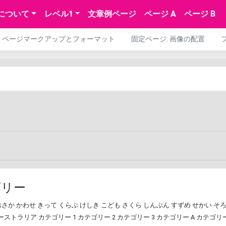
について
レベル1
文章例ページ
ページ A
ページ B
ページマークアップとフォーマット
固定ページ: 画像の配置
ゴリー
おさか
かわせ
きって
くらぶ
けしき
こども
さくら
しんぶん
すずめ
せかい
そ
ーストラリア
カテゴリー 1
カテゴリー 2
カテゴリー 3
カテゴリー A
カテゴリー