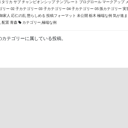
スタリカ
サブ
チャンピオンシップ
テンプレート
ブログロール
マークアップ
リー 02
子カテゴリー 03
子カテゴリー 04
子カテゴリー 05
孫カテゴリー
実
御家人
応仁の乱
懲らしめる
投稿フォーマット
未公開
栃木
極端な例
気が進ま
入
配置
青森
カテゴリー
,
極端な例
のカテゴリーに属している投稿。