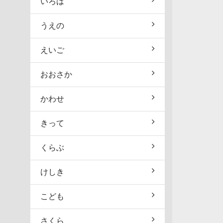
いろは
うえの
えいご
おおさか
かわせ
きって
くらぶ
けしき
こども
さくら