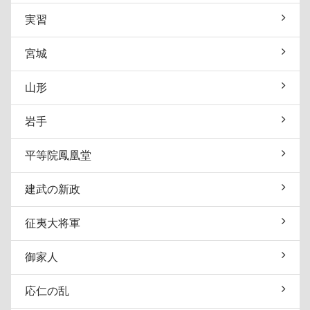
実習
宮城
山形
岩手
平等院鳳凰堂
建武の新政
征夷大将軍
御家人
応仁の乱