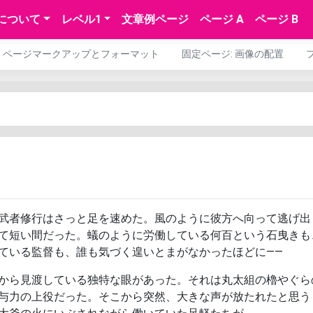
について
レベル1
文章例ページ
ページ A
ページ B
ページマークアップとフォーマット
固定ページ: 画像の配置
武者修行はさっと足を速めた。風のように彼方へ向って逃げ出
て短い間だった。蟻のように労働している何百という石曳きも
ている監督も、誰も気づく遑いとまがなかったほどに――
から見渡している独特な眼があった。それは丸太組の櫓やぐら
与力の上役だった。そこから突然、大きな声が放たれたと思う