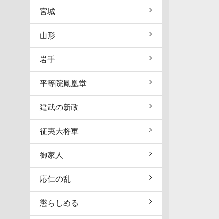
宮城
山形
岩手
平等院鳳凰堂
建武の新政
征夷大将軍
御家人
応仁の乱
懲らしめる