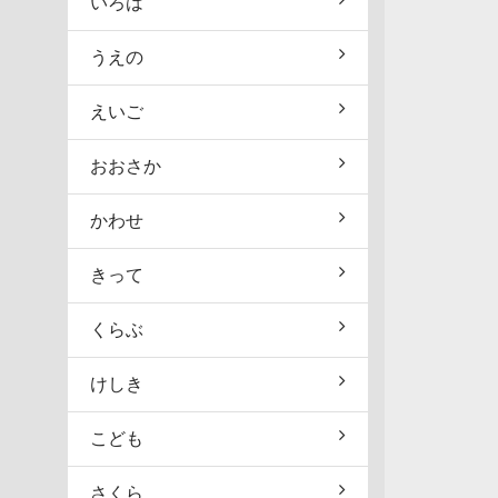
いろは
うえの
えいご
おおさか
かわせ
きって
くらぶ
けしき
こども
さくら