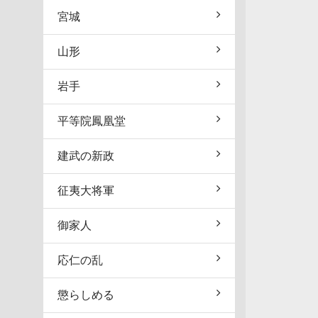
宮城
山形
岩手
平等院鳳凰堂
建武の新政
征夷大将軍
御家人
応仁の乱
懲らしめる