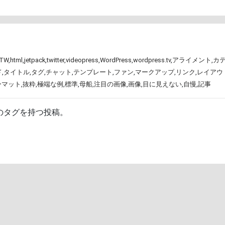
TW
,
html
,
jetpack
,
twitter
,
videopress
,
WordPress
,
wordpress.tv
,
アライメント
,
カ
ド
,
タイトル
,
タグ
,
チャット
,
テンプレート
,
ファン
,
マークアップ
,
リンク
,
レイアウ
ーマット
,
抜粋
,
極端な例
,
標準
,
母船
,
注目の画像
,
画像
,
目に見えない
,
自慢
,
記事
のタグを持つ投稿。