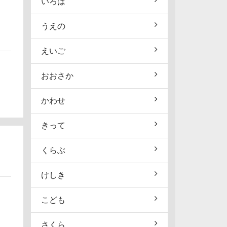
いろは
うえの
えいご
おおさか
かわせ
きって
くらぶ
けしき
こども
さくら