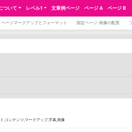
について
レベル1
文章例ページ
ページ A
ページ B
ページマークアップとフォーマット
固定ページ: 画像の配置
ト
,
コンテンツ
,
マークアップ
,
字幕
,
画像