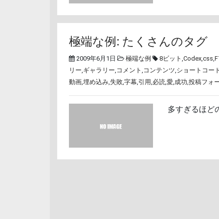
極端な例: たくさんのタグ
2009年6月1日
極端な例
8ビット
,
Codex
,
css
,
F
リー
,
ギャラリー
,
コメント
,
コンテンツ
,
ショートコー
動画
,
埋め込み
,
失敗
,
字幕
,
引用
,
必読
,
愛
,
成功
,
投稿フォ
多すぎるほど