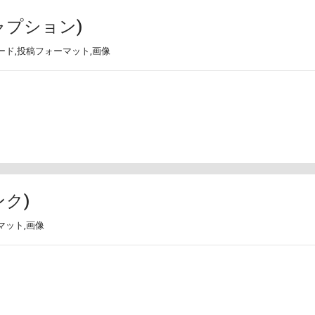
ャプション)
ード
,
投稿フォーマット
,
画像
ンク)
マット
,
画像