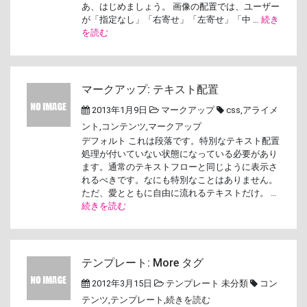
あ、はじめましょう。 画像の配置では、ユーザー
が「指定なし」「右寄せ」「左寄せ」「中 …
続き
を読む
マークアップ: テキスト配置
2013年1月9日
マークアップ
css
,
アライメ
ント
,
コンテンツ
,
マークアップ
デフォルト これは段落です。特別なテキスト配置
処理が付いていない状態になっている必要があり
ます。通常のテキストフローと同じように表示さ
れるべきです。なにも特別なことはありません。
ただ、愛とともに自由に流れるテキストだけ。 …
続きを読む
テンプレート: More タグ
2012年3月15日
テンプレート
未分類
コン
テンツ
,
テンプレート
,
続きを読む