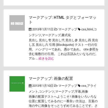
マークアップ: HTML タグとフォーマッ
ト
2013年1月11日
マークアップ
css
,
html
,
コ
ンテンツ
,
マークアップ
,
書式化
見出し 見出し壱 見出し弐 見出し参 見出し四 見出
し五 見出し六 引用 (Blockquote) テスト 一行の引
用。 ハングリーであれ、愚かであれ。 cite 参照を
含む複数行の引用。 これは言語みたいなものだ。
アル …
続きを読む
マークアップ: 画像の配置
2013年1月10日
マークアップ
css
,
アライ
メント
,
コンテンツ
,
マークアップ
,
字幕
,
画像
画像の配置テストへようこそ ! 画像をいろいろな
位置に配置してみるのに一番良い方法は、言葉の
海の中に画像をそっとうずめてみることです。さ