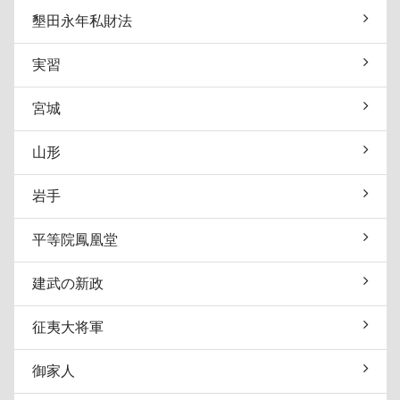
墾田永年私財法
実習
宮城
山形
岩手
平等院鳳凰堂
建武の新政
征夷大将軍
御家人