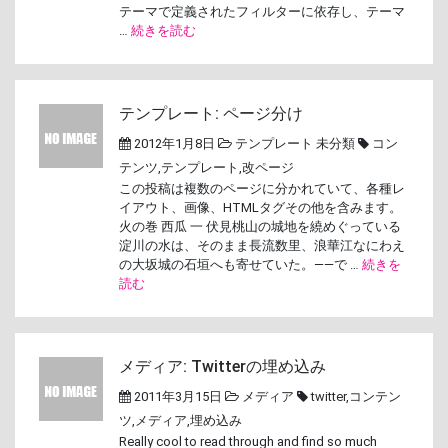
テーマで定義されたフィルターに依存し、テーマ
…
続きを読む
テンプレート: ページ分け
2012年1月8日
テンプレート
未分類
コン
テンツ
,
テンプレート
,
改ページ
この投稿は複数のページに分かれていて、各種レ
イアウト、画像、HTMLタグその他を含みます。
火の巻 西瓜 一 伏見桃山の城地を繞めぐっている
淀川の水は、そのまま長流数里、浪華江なにわえ
の大坂城の石垣へも寄せていた。――で …
続きを
読む
メディア: Twitterの埋め込み
2011年3月15日
メディア
twitter
,
コンテン
ツ
,
メディア
,
埋め込み
Really cool to read through and find so much