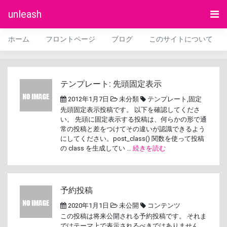
unleash
ホーム
フロントページ
ブログ
このサイトについて
テンプレート: 先頭固定表示
2012年1月7日
未分類
テンプレート
,
固定
先頭固定表示投稿です。 以下を確認してくださ
い。 先頭に固定表示する投稿は、何らかの形で通
常の投稿と差をつけてその違いが認識できるよう
にしてください。post_class() 関数を使って投稿
の class を生成してい …
続きを読む
予約投稿
2020年1月1日
未公開
コンテンツ
この投稿は将来公開される予約投稿です。 それま
ではテーマ上で表示されるべきではありません。