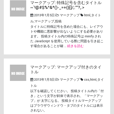
マークアップ: 特殊記号を含むタイトル
~`!@#$%^&*()-_=+{}[]/;:'”?,.>
2013年1月5日
マークアップ
html
,
タイト
ル
,
マークアップ
,
投稿
タイトルに特殊記号を含めた場合にも、レイアウ
トや機能に悪影響が出ないようにする必要があり
ます。 投稿タイトル内の特殊記号は minify され
た JavaScript を使用している際に問題を引き起こ
す場合があることが確 …
続きを読む
マークアップ: マークアップ付きのタイ
トル
2013年1月5日
マークアップ
css
,
html
,
タイ
トル
以下を確認してください。 投稿タイトル内の「付
き」という文字が斜体で表示され、「マークアッ
プ」が 太字になる。 投稿タイトルマークアップ
はブラウザウィンドウ・タブのタイトルには表示
されない。