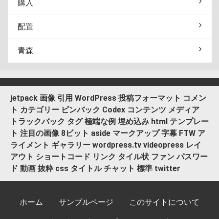
購入
配置
青森
jetpack
画像
引用
WordPress
投稿フォーマット
コメン
ト
カテゴリー
ピンバック
Codex
コンテンツ
メディア
トラックバック
タグ
極端な例
埋め込み
html
テンプレー
ト
注目の画像
8ビット
aside
マークアップ
字幕
FTW
ア
ライメント
ギャラリー
wordpress.tv
videopress
レイ
アウト
ショートコード
リンク
タイル状
ファン
パスワー
ド
動画
抜粋
css
タイトル
チャット
標準
twitter
ホーム
サンプルページ
このサイトについて