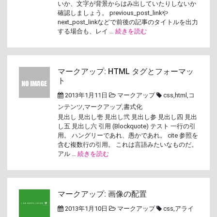
いか、文字が背景からはみ出していたりしないか
確認しましょう。 previous_post_linkや
next_post_linkなどで前後の記事のタイトルを出力
する場合も、レイ …
続きを読む
マークアップ: HTML タグとフォーマッ
ト
2013年1月11日
マークアップ
css
,
html
,
コ
ンテンツ
,
マークアップ
,
書式化
見出し 見出し壱 見出し弐 見出し参 見出し四 見出
し五 見出し六 引用 (Blockquote) テスト 一行の引
用。 ハングリーであれ、愚かであれ。 cite 参照を
含む複数行の引用。 これは言語みたいなものだ。
アル …
続きを読む
マークアップ: 画像の配置
2013年1月10日
マークアップ
css
,
アライ