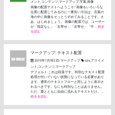
メント
,
コンテンツ
,
マークアップ
,
字幕
,
画像
画像の配置テストへようこそ ! 画像をいろいろな
位置に配置してみるのに一番良い方法は、言葉の
海の中に画像をそっとうずめてみることです。さ
あ、はじめましょう。 画像の配置では、ユーザー
が「指定なし」「右寄せ」「左寄せ」「中 …
続き
を読む
マークアップ: テキスト配置
2013年1月9日
マークアップ
css
,
アライメ
ント
,
コンテンツ
,
マークアップ
デフォルト これは段落です。特別なテキスト配置
処理が付いていない状態になっている必要があり
ます。通常のテキストフローと同じように表示さ
れるべきです。なにも特別なことはありません。
ただ、愛とともに自由に流れるテキストだけ。 …
続きを読む