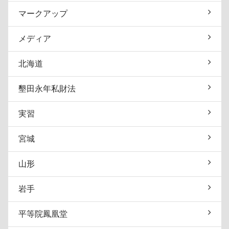
マークアップ
メディア
北海道
墾田永年私財法
実習
宮城
山形
岩手
平等院鳳凰堂