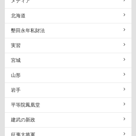
メディア
北海道
墾田永年私財法
実習
宮城
山形
岩手
平等院鳳凰堂
建武の新政
征夷大将軍