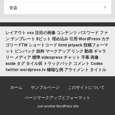
青森
レイアウト
css
注目の画像
コンテンツ
パスワード
ファ
ン
テンプレート
8ビット
埋め込み
引用
WordPress
カテ
ゴリー
FTW
ショートコード
html
jetpack
投稿フォーマ
ット
ピンバック
抜粋
マークアップ
リンク
動画
ギャラ
リー
メディア
標準
videopress
チャット
字幕
画像
aside
タグ
タイル状
トラックバック
コメント
Codex
twitter
wordpress.tv
極端な例
アライメント
タイトル
ホーム
サンプルページ
このサイトについて
ページマークアップとフォーマット
Just another WordPress site