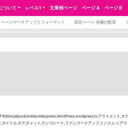
について
レベル1
文章例ページ
ページ A
ページ B
ページマークアップとフォーマット
固定ページ: 画像の配置
TW
,
html
,
jetpack
,
twitter
,
videopress
,
WordPress
,
wordpress.tv
,
アライメント
,
カ
ド
,
タイトル
,
タグ
,
チャット
,
テンプレート
,
ファン
,
マークアップ
,
リンク
,
レイアウ