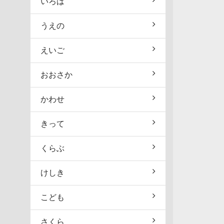
いろは
うえの
えいご
おおさか
かわせ
きって
くらぶ
けしき
こども
さくら