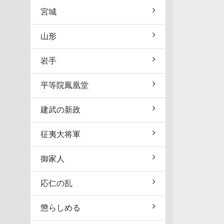
宮城
山形
岩手
平等院鳳凰堂
建武の新政
征夷大将軍
御家人
応仁の乱
懲らしめる