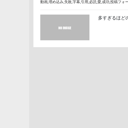
動画
,
埋め込み
,
失敗
,
字幕
,
引用
,
必読
,
愛
,
成功
,
投稿フォ
多すぎるほど