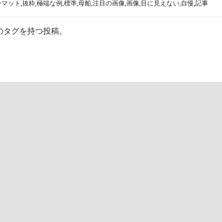
ーマット
,
抜粋
,
極端な例
,
標準
,
母船
,
注目の画像
,
画像
,
目に見えない
,
自慢
,
記事
のタグを持つ投稿。