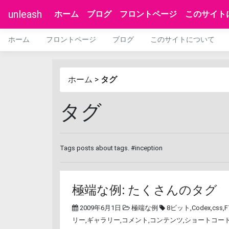
unleash
ホーム
ブログ
フロントページ
このサイト
ホーム
フロントページ
ブログ
このサイトについて
ホーム
>
タグ
タグ
Tags posts about tags. #inception
極端な例: たくさんのタグ
2009年6月1日
極端な例
8ビット
,
Codex
,
css
,
F
リー
,
ギャラリー
,
コメント
,
コンテンツ
,
ショートコー