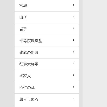
宮城
山形
岩手
平等院鳳凰堂
建武の新政
征夷大将軍
御家人
応仁の乱
懲らしめる