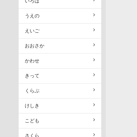
いろは
うえの
えいご
おおさか
かわせ
きって
くらぶ
けしき
こども
さくら