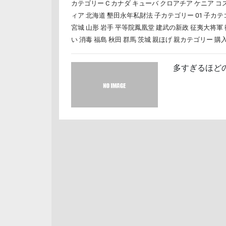
カテゴリー C
カナダ
キューバ
クロアチア
ケニア
コ
ィア
北海道
墾田永年私財法
子カテゴリー 01
子カテゴ
宮城
山形
岩手
平等院鳳凰堂
建武の新政
征夷大将軍
い
消毒
福島
秋田
群馬
茨城
親ほげ
親カテゴリー
購
多すぎるほど