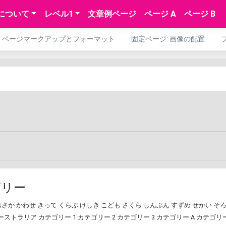
について
レベル1
文章例ページ
ページ A
ページ B
ページマークアップとフォーマット
固定ページ: 画像の配置
ゴリー
おさか
かわせ
きって
くらぶ
けしき
こども
さくら
しんぶん
すずめ
せかい
そ
ーストラリア
カテゴリー 1
カテゴリー 2
カテゴリー 3
カテゴリー A
カテゴリー