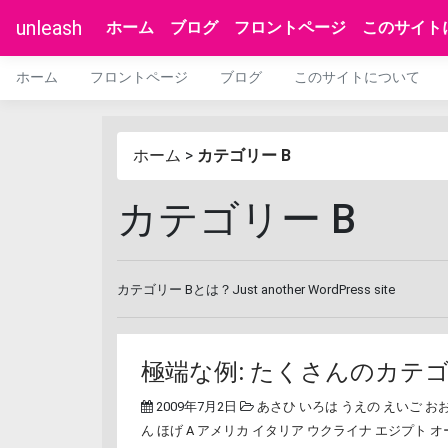
unleash
ホーム
ブログ
フロントページ
このサイト
ホーム
フロントページ
ブログ
このサイトについて
ホーム
>
カテゴリー B
カテゴリー B
カテゴリー Bとは？Just another WordPress site
極端な例: たくさんのカテ
2009年7月2日
あさひ
いろは
うえの
えいご
お
ん
ほげ A
アメリカ
イタリア
ウクライナ
エジプト
オ