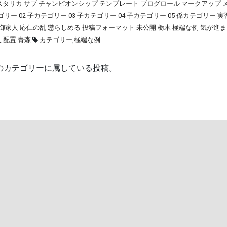
スタリカ
サブ
チャンピオンシップ
テンプレート
ブログロール
マークアップ
リー 02
子カテゴリー 03
子カテゴリー 04
子カテゴリー 05
孫カテゴリー
実
御家人
応仁の乱
懲らしめる
投稿フォーマット
未公開
栃木
極端な例
気が進ま
入
配置
青森
カテゴリー
,
極端な例
のカテゴリーに属している投稿。