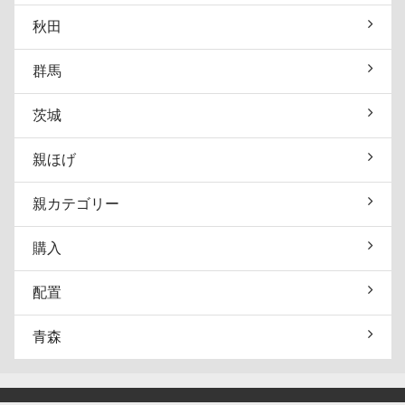
秋田
群馬
茨城
親ほげ
親カテゴリー
購入
配置
青森