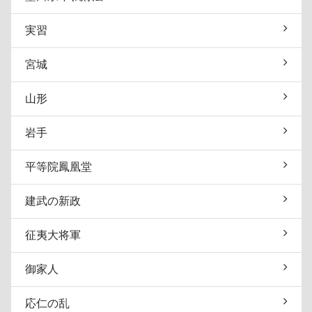
実習
宮城
山形
岩手
平等院鳳凰堂
建武の新政
征夷大将軍
御家人
応仁の乱