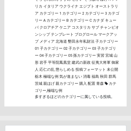
リカ
イタリア
ウクライナ
エジプト
オーストラリ
ア
カテゴリー 1
カテゴリー 2
カテゴリー 3
カテゴ
リー A
カテゴリー B
カテゴリー C
カナダ
キュー
バ
クロアチア
ケニア
コスタリカ
サブ
チャンピオ
ンシップ
テンプレート
ブログロール
マークアッ
プ
メディア
北海道
墾田永年私財法
子カテゴリー
01
子カテゴリー 02
子カテゴリー 03
子カテゴリ
ー 04
子カテゴリー 05
孫カテゴリー
実習
宮城
山
形
岩手
平等院鳳凰堂
建武の新政
征夷大将軍
御家
人
応仁の乱
懲らしめる
投稿フォーマット
未公開
栃木
極端な例
気が進まない
消毒
福島
秋田
群馬
茨城
親ほげ
親カテゴリー
購入
配置
青森
カテ
ゴリー
,
極端な例
多すぎるほどのカテゴリーに属している投稿。