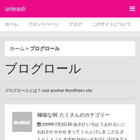
unleash
ホーム
フロントページ
ブログ
このサイトについて
ホーム
>
ブログロール
ブログロール
ブログロールとは？Just another WordPress site
極端な例: たくさんのカテゴリー
2009年7月2日
あさひ
いろは
うえの
えいご
おおさか
かわせ
きって
くらぶ
けしき
こども
さ
くら
しんぶん
すずめ
せかい
そろばん
ほげ A
アメ