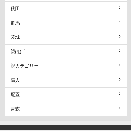
秋田
群馬
茨城
親ほげ
親カテゴリー
購入
配置
青森