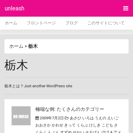
unleash
ホーム
フロントページ
ブログ
このサイトについて
ホーム
>
栃木
栃木
栃木とは？Just another WordPress site
極端な例: たくさんのカテゴリー
2009年7月2日
あさひ
いろは
うえの
えいご
おおさか
かわせ
きって
くらぶ
けしき
こども
さ
くら
しんぶん
すずめ
せかい
そろばん
ほげ A
アメ