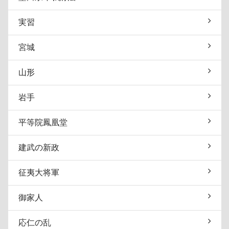
実習
宮城
山形
岩手
平等院鳳凰堂
建武の新政
征夷大将軍
御家人
応仁の乱