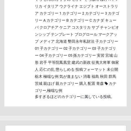
リカ
イタリア
ウクライナ
エジプト
オーストラリ
ア
カテゴリー 1
カテゴリー 2
カテゴリー 3
カテゴ
リー A
カテゴリー B
カテゴリー C
カナダ
キュー
バ
クロアチア
ケニア
コスタリカ
サブ
チャンピオ
ンシップ
テンプレート
ブログロール
マークアッ
プ
メディア
北海道
墾田永年私財法
子カテゴリー
01
子カテゴリー 02
子カテゴリー 03
子カテゴリ
ー 04
子カテゴリー 05
孫カテゴリー
実習
宮城
山
形
岩手
平等院鳳凰堂
建武の新政
征夷大将軍
御家
人
応仁の乱
懲らしめる
投稿フォーマット
未公開
栃木
極端な例
気が進まない
消毒
福島
秋田
群馬
茨城
親ほげ
親カテゴリー
購入
配置
青森
カテ
ゴリー
,
極端な例
多すぎるほどのカテゴリーに属している投稿。