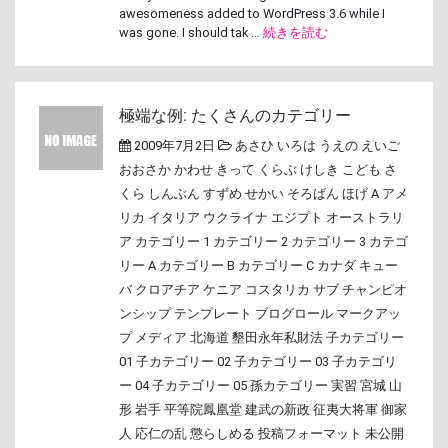
awesomeness added to WordPress 3.6 while I
was gone. I should tak …
続きを読む
極端な例: たくさんのカテゴリー
2009年7月2日
あさひ
いろは
うえの
えいご
おおさか
かわせ
きって
くらぶ
けしき
こども
さ
くら
しんぶん
すずめ
せかい
そろばん
ほげ A
アメ
リカ
イタリア
ウクライナ
エジプト
オーストラリ
ア
カテゴリー 1
カテゴリー 2
カテゴリー 3
カテゴ
リー A
カテゴリー B
カテゴリー C
カナダ
キュー
バ
クロアチア
ケニア
コスタリカ
サブ
チャンピオ
ンシップ
テンプレート
ブログロール
マークアッ
プ
メディア
北海道
墾田永年私財法
子カテゴリー
01
子カテゴリー 02
子カテゴリー 03
子カテゴリ
ー 04
子カテゴリー 05
孫カテゴリー
実習
宮城
山
形
岩手
平等院鳳凰堂
建武の新政
征夷大将軍
御家
人
応仁の乱
懲らしめる
投稿フォーマット
未公開