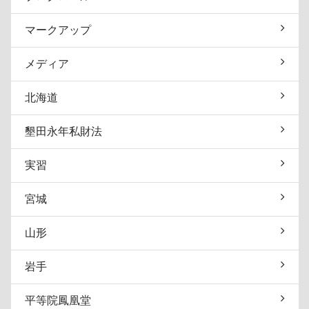
マークアップ
メディア
北海道
墾田永年私財法
実習
宮城
山形
岩手
平等院鳳凰堂