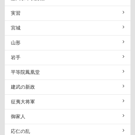
実習
宮城
山形
岩手
平等院鳳凰堂
建武の新政
征夷大将軍
御家人
応仁の乱