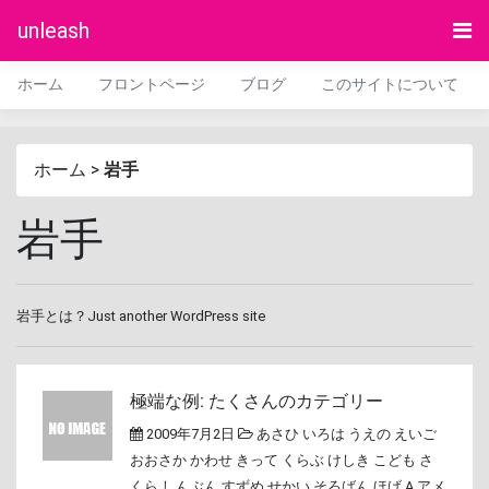
unleash
ホーム
フロントページ
ブログ
このサイトについて
ホーム
>
岩手
岩手
岩手とは？Just another WordPress site
極端な例: たくさんのカテゴリー
2009年7月2日
あさひ
いろは
うえの
えいご
おおさか
かわせ
きって
くらぶ
けしき
こども
さ
くら
しんぶん
すずめ
せかい
そろばん
ほげ A
アメ