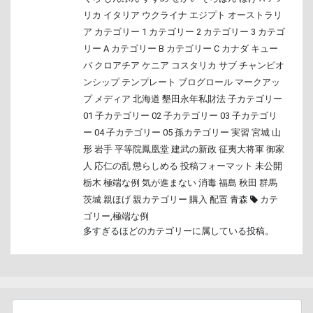
リカ
イタリア
ウクライナ
エジプト
オーストラリ
ア
カテゴリー 1
カテゴリー 2
カテゴリー 3
カテゴ
リー A
カテゴリー B
カテゴリー C
カナダ
キュー
バ
クロアチア
ケニア
コスタリカ
サブ
チャンピオ
ンシップ
テンプレート
ブログロール
マークアッ
プ
メディア
北海道
墾田永年私財法
子カテゴリー
01
子カテゴリー 02
子カテゴリー 03
子カテゴリ
ー 04
子カテゴリー 05
孫カテゴリー
実習
宮城
山
形
岩手
平等院鳳凰堂
建武の新政
征夷大将軍
御家
人
応仁の乱
懲らしめる
投稿フォーマット
未公開
栃木
極端な例
気が進まない
消毒
福島
秋田
群馬
茨城
親ほげ
親カテゴリー
購入
配置
青森
カテ
ゴリー
,
極端な例
多すぎるほどのカテゴリーに属している投稿。