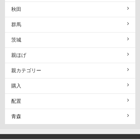
秋田
群馬
茨城
親ほげ
親カテゴリー
購入
配置
青森