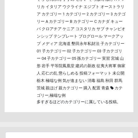
リカ
イタリア
ウクライナ
エジプト
オーストラリ
ア
カテゴリー 1
カテゴリー 2
カテゴリー 3
カテゴ
リー A
カテゴリー B
カテゴリー C
カナダ
キュー
バ
クロアチア
ケニア
コスタリカ
サブ
チャンピオ
ンシップ
テンプレート
ブログロール
マークアッ
プ
メディア
北海道
墾田永年私財法
子カテゴリー
01
子カテゴリー 02
子カテゴリー 03
子カテゴリ
ー 04
子カテゴリー 05
孫カテゴリー
実習
宮城
山
形
岩手
平等院鳳凰堂
建武の新政
征夷大将軍
御家
人
応仁の乱
懲らしめる
投稿フォーマット
未公開
栃木
極端な例
気が進まない
消毒
福島
秋田
群馬
茨城
親ほげ
親カテゴリー
購入
配置
青森
カテ
ゴリー
,
極端な例
多すぎるほどのカテゴリーに属している投稿。