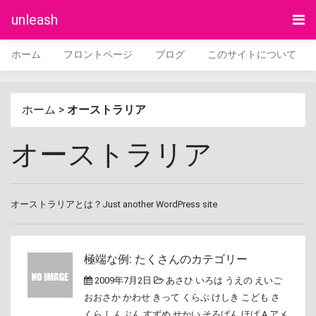
unleash
ホーム
フロントページ
ブログ
このサイトについて
ホーム
>
オーストラリア
オーストラリア
オーストラリアとは？Just another WordPress site
極端な例: たくさんのカテゴリー
2009年7月2日
あさひ
いろは
うえの
えいご
おおさか
かわせ
きって
くらぶ
けしき
こども
さ
くら
しんぶん
すずめ
せかい
そろばん
ほげ A
アメ