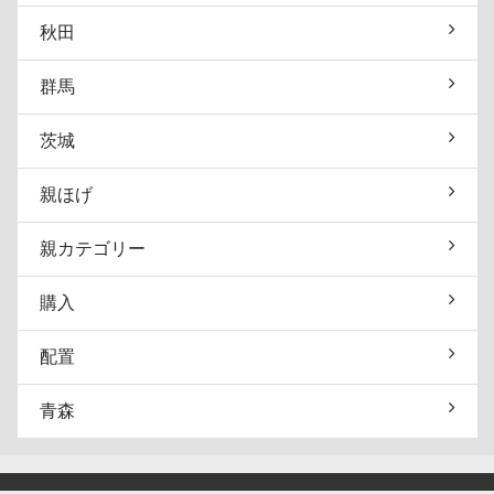
秋田
群馬
茨城
親ほげ
親カテゴリー
購入
配置
青森