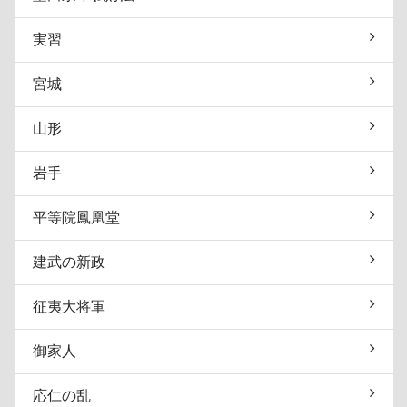
実習
宮城
山形
岩手
平等院鳳凰堂
建武の新政
征夷大将軍
御家人
応仁の乱