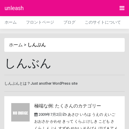
unleash
ホーム
フロントページ
ブログ
このサイトについて
ホーム
>
しんぶん
しんぶん
しんぶんとは？Just another WordPress site
極端な例: たくさんのカテゴリー
2009年7月2日
あさひ
いろは
うえの
えいご
おおさか
かわせ
きって
くらぶ
けしき
こども
さ
くら
しんぶん
すずめ
せかい
そろばん
ほげ A
アメ