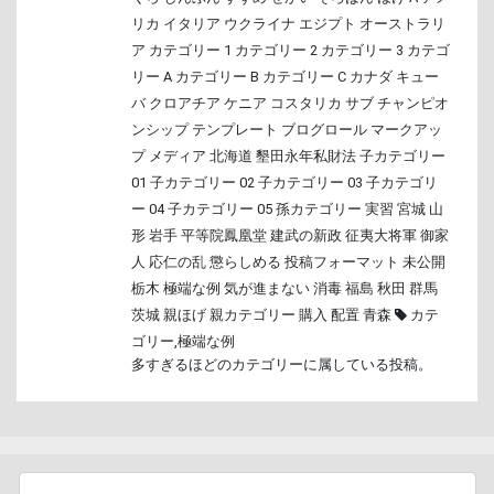
リカ
イタリア
ウクライナ
エジプト
オーストラリ
ア
カテゴリー 1
カテゴリー 2
カテゴリー 3
カテゴ
リー A
カテゴリー B
カテゴリー C
カナダ
キュー
バ
クロアチア
ケニア
コスタリカ
サブ
チャンピオ
ンシップ
テンプレート
ブログロール
マークアッ
プ
メディア
北海道
墾田永年私財法
子カテゴリー
01
子カテゴリー 02
子カテゴリー 03
子カテゴリ
ー 04
子カテゴリー 05
孫カテゴリー
実習
宮城
山
形
岩手
平等院鳳凰堂
建武の新政
征夷大将軍
御家
人
応仁の乱
懲らしめる
投稿フォーマット
未公開
栃木
極端な例
気が進まない
消毒
福島
秋田
群馬
茨城
親ほげ
親カテゴリー
購入
配置
青森
カテ
ゴリー
,
極端な例
多すぎるほどのカテゴリーに属している投稿。