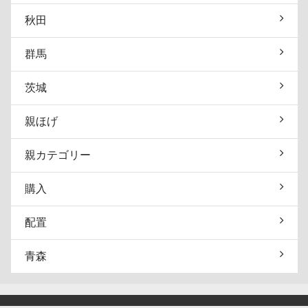
秋田
群馬
茨城
親ほげ
親カテゴリー
購入
配置
青森