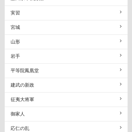
実習
宮城
山形
岩手
平等院鳳凰堂
建武の新政
征夷大将軍
御家人
応仁の乱