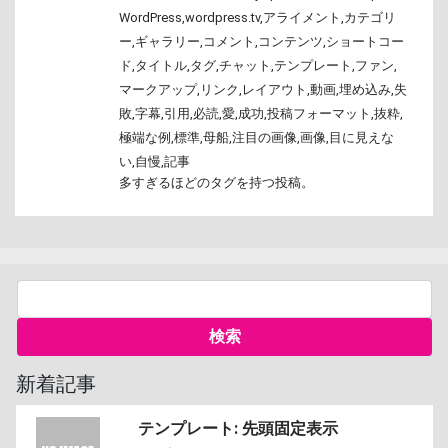
WordPress
,
wordpress.tv
,
アライメント
,
カテゴリ
ー
,
ギャラリー
,
コメント
,
コンテンツ
,
ショートコー
ド
,
タイトル
,
タグ
,
チャット
,
テンプレート
,
ファン
,
マークアップ
,
リンク
,
レイアウト
,
動画
,
埋め込み
,
失
敗
,
字幕
,
引用
,
必読
,
愛
,
成功
,
投稿フォーマット
,
抜粋
,
極端な例
,
標準
,
母船
,
注目の画像
,
画像
,
目に見えな
い
,
自慢
,
記事
多すぎるほどのタグを持つ投稿。
新着記事
テンプレート: 先頭固定表示