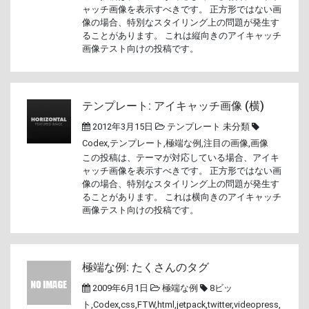
ャッチ画像を表示すべきです。 正方形ではない画
像の場合、特別なスタイリング上の問題が発生す
ることがあります。 これは縦向きのアイキャッチ
画像テスト向けの投稿です。
テンプレート: アイキャッチ画像 (横)
2012年3月15日
テンプレート
未分類
Codex
,
テンプレート
,
極端な例
,
注目の画像
,
画像
この投稿は、テーマが対応している場合、アイキ
ャッチ画像を表示すべきです。 正方形ではない画
像の場合、特別なスタイリング上の問題が発生す
ることがあります。 これは横向きのアイキャッチ
画像テスト向けの投稿です。
極端な例: たくさんのタグ
2009年6月1日
極端な例
8ビッ
ト
,
Codex
,
css
,
FTW
,
html
,
jetpack
,
twitter
,
videopress
,