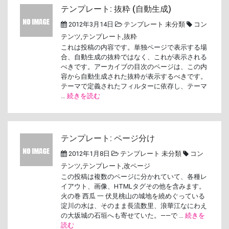
テンプレート: 抜粋 (自動生成)
2012年3月14日
テンプレート
未分類
コン
テンツ
,
テンプレート
,
抜粋
これは投稿の内容です。単独ページで表示する場
合、自動生成の抜粋ではなく、これが表示される
べきです。アーカイブの目次のページは、この内
容から自動生成された抜粋が表示するべきです。
テーマで定義されたフィルターに依存し、テーマ
…
続きを読む
テンプレート: ページ分け
2012年1月8日
テンプレート
未分類
コン
テンツ
,
テンプレート
,
改ページ
この投稿は複数のページに分かれていて、各種レ
イアウト、画像、HTMLタグその他を含みます。
火の巻 西瓜 一 伏見桃山の城地を繞めぐっている
淀川の水は、そのまま長流数里、浪華江なにわえ
の大坂城の石垣へも寄せていた。――で …
続きを
読む