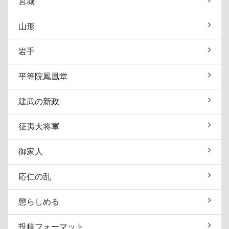
宮城
山形
岩手
平等院鳳凰堂
建武の新政
征夷大将軍
御家人
応仁の乱
懲らしめる
投稿フォーマット