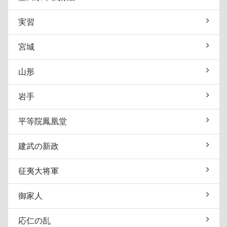
実習
宮城
山形
岩手
平等院鳳凰堂
建武の新政
征夷大将軍
御家人
応仁の乱