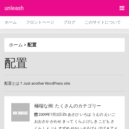
unleash
ホーム
フロントページ
ブログ
このサイトについて
ホーム
>
配置
配置
配置とは？Just another WordPress site
極端な例: たくさんのカテゴリー
2009年7月2日
あさひ
いろは
うえの
えいご
おおさか
かわせ
きって
くらぶ
けしき
こども
さ
くら
しんぶん
すずめ
せかい
そろばん
ほげ A
アメ