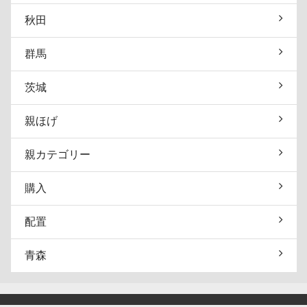
秋田
群馬
茨城
親ほげ
親カテゴリー
購入
配置
青森