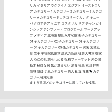
リカ
イタリア
ウクライナ
エジプト
オーストラリ
ア
カテゴリー 1
カテゴリー 2
カテゴリー 3
カテゴ
リー A
カテゴリー B
カテゴリー C
カナダ
キュー
バ
クロアチア
ケニア
コスタリカ
サブ
チャンピオ
ンシップ
テンプレート
ブログロール
マークアッ
プ
メディア
北海道
墾田永年私財法
子カテゴリー
01
子カテゴリー 02
子カテゴリー 03
子カテゴリ
ー 04
子カテゴリー 05
孫カテゴリー
実習
宮城
山
形
岩手
平等院鳳凰堂
建武の新政
征夷大将軍
御家
人
応仁の乱
懲らしめる
投稿フォーマット
未公開
栃木
極端な例
気が進まない
消毒
福島
秋田
群馬
茨城
親ほげ
親カテゴリー
購入
配置
青森
カテ
ゴリー
,
極端な例
多すぎるほどのカテゴリーに属している投稿。