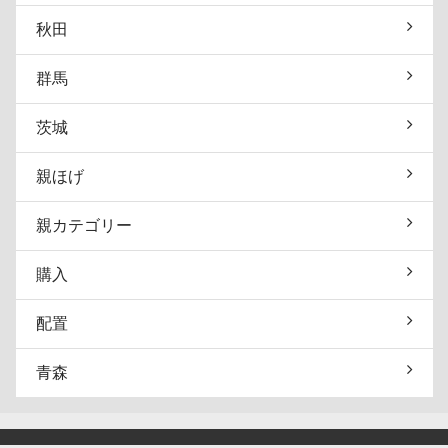
秋田
群馬
茨城
親ほげ
親カテゴリー
購入
配置
青森