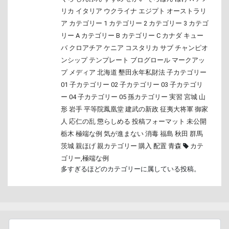
リカ
イタリア
ウクライナ
エジプト
オーストラリ
ア
カテゴリー 1
カテゴリー 2
カテゴリー 3
カテゴ
リー A
カテゴリー B
カテゴリー C
カナダ
キュー
バ
クロアチア
ケニア
コスタリカ
サブ
チャンピオ
ンシップ
テンプレート
ブログロール
マークアッ
プ
メディア
北海道
墾田永年私財法
子カテゴリー
01
子カテゴリー 02
子カテゴリー 03
子カテゴリ
ー 04
子カテゴリー 05
孫カテゴリー
実習
宮城
山
形
岩手
平等院鳳凰堂
建武の新政
征夷大将軍
御家
人
応仁の乱
懲らしめる
投稿フォーマット
未公開
栃木
極端な例
気が進まない
消毒
福島
秋田
群馬
茨城
親ほげ
親カテゴリー
購入
配置
青森
カテ
ゴリー
,
極端な例
多すぎるほどのカテゴリーに属している投稿。