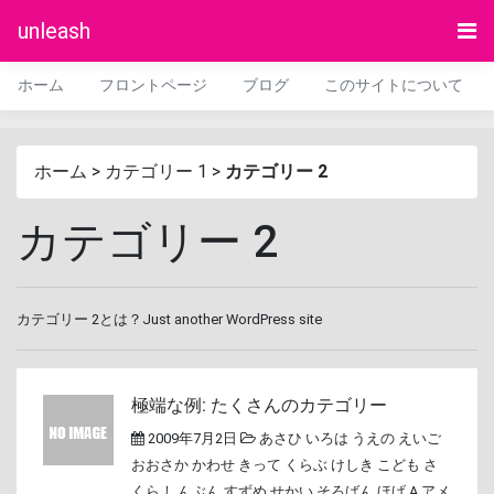
unleash
ホーム
フロントページ
ブログ
このサイトについて
ホーム
>
カテゴリー 1
>
カテゴリー 2
カテゴリー 2
カテゴリー 2とは？Just another WordPress site
極端な例: たくさんのカテゴリー
2009年7月2日
あさひ
いろは
うえの
えいご
おおさか
かわせ
きって
くらぶ
けしき
こども
さ
くら
しんぶん
すずめ
せかい
そろばん
ほげ A
アメ