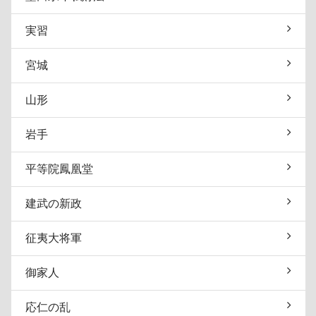
実習
宮城
山形
岩手
平等院鳳凰堂
建武の新政
征夷大将軍
御家人
応仁の乱