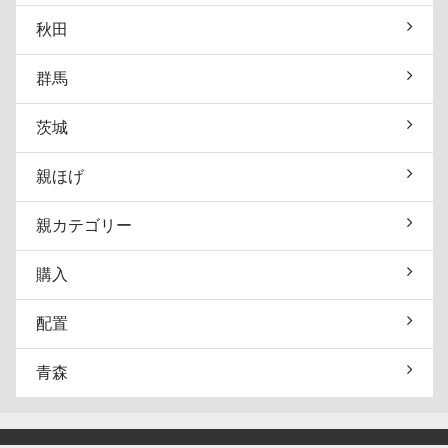
秋田
群馬
茨城
親ほげ
親カテゴリー
購入
配置
青森