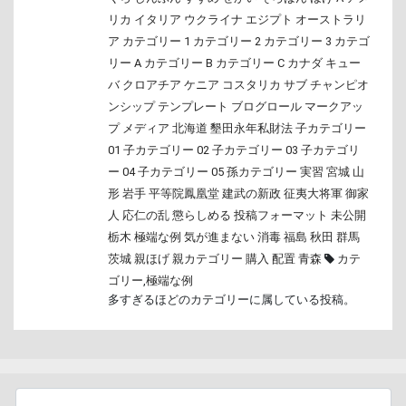
リカ
イタリア
ウクライナ
エジプト
オーストラリ
ア
カテゴリー 1
カテゴリー 2
カテゴリー 3
カテゴ
リー A
カテゴリー B
カテゴリー C
カナダ
キュー
バ
クロアチア
ケニア
コスタリカ
サブ
チャンピオ
ンシップ
テンプレート
ブログロール
マークアッ
プ
メディア
北海道
墾田永年私財法
子カテゴリー
01
子カテゴリー 02
子カテゴリー 03
子カテゴリ
ー 04
子カテゴリー 05
孫カテゴリー
実習
宮城
山
形
岩手
平等院鳳凰堂
建武の新政
征夷大将軍
御家
人
応仁の乱
懲らしめる
投稿フォーマット
未公開
栃木
極端な例
気が進まない
消毒
福島
秋田
群馬
茨城
親ほげ
親カテゴリー
購入
配置
青森
カテ
ゴリー
,
極端な例
多すぎるほどのカテゴリーに属している投稿。