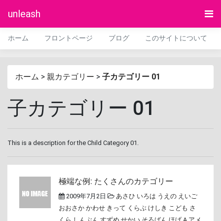
unleash
ホーム
フロントページ
ブログ
このサイトについて
ホーム
>
親カテゴリー
>
子カテゴリー 01
子カテゴリー 01
This is a description for the Child Category 01.
極端な例: たくさんのカテゴリー
2009年7月2日
あさひ
いろは
うえの
えいご
おおさか
かわせ
きって
くらぶ
けしき
こども
さ
くら
しんぶん
すずめ
せかい
そろばん
ほげ A
アメ