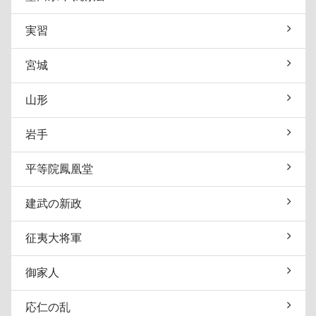
実習
宮城
山形
岩手
平等院鳳凰堂
建武の新政
征夷大将軍
御家人
応仁の乱