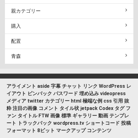
親カテゴリー
購入
配置
青森
アライメント
aside
字幕
チャット
リンク
WordPress
レ
イアウト
ピンバック
パスワード
埋め込み
videopress
メディア
twitter
カテゴリー
html
極端な例
css
引用
抜
粋
注目の画像
コメント
タイル状
jetpack
Codex
タグ
フ
ァン
タイトル
FTW
画像
標準
ギャラリー
動画
テンプレ
ート
トラックバック
wordpress.tv
ショートコード
投稿
フォーマット
8ビット
マークアップ
コンテンツ